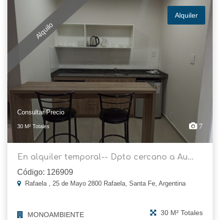
Alquiler
Alquilo
Consultar Precio
7
30 M² Totales
En alquiler temporal-- Dpto cercano a Au...
Código: 126909
Rafaela , 25 de Mayo 2800 Rafaela, Santa Fe, Argentina
30 M² Totales
MONOAMBIENTE