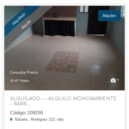
Alquilado
Alquiler
Alquilo
Consultar Precio
7
45 M² Totales
ALQUILADO----ALQUILO MONOAMBIENTE
- BARR...
Código: 109258
Rafaela , Rodriguez 313, rafa